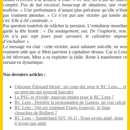
complet. Pas de but encaissé, beaucoup de situations, une vraie
maîtrise. »
Une performance d’autant plus précieuse qu’elle n’était
pas vraiment attendue.
« Ce n’est pas une victoire qui tombe du
ciel. Elle a été construite. »
Pas question toutefois de relâcher la pression. L’entraîneur mosellan
garde la tête froide :
« Du soulagement, oui. De l’euphorie, non.
On n’a pas sept jours pour savourer, le calendrier impose
d’enchaîner. »
Le message est clair : cette victoire, aussi salutaire soit-elle, ne sera
vraiment utile que si Metz parvient à capitaliser dessus. Car si Lens
a été décevant, Metz a su exploiter la faille. Reste à transformer ce
sursaut en dynamique.
Nos derniers articles :
Odsonne Édouard blessé : un coup dur pour le RC Lens… et
un mercato qui pourrait basculer
Le PSG se réveille, mauvais timing pour le RC Lens ?
RC Lens : Derrière la prolongation de Ganiou, un vrai calcul
RC Lens : Qui est vraiment Franjo Ivanovic, le futur
chouchou de Bollaert ?
RC Lens – Sunderland AFC (0-2) : Nous avons aimé, nous
n’avons pas aimé