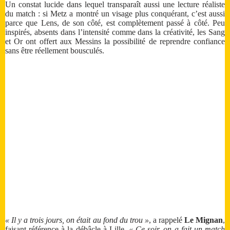
Un constat lucide dans lequel transparaît aussi une lecture réaliste
du match : si Metz a montré un visage plus conquérant, c’est aussi
parce que Lens, de son côté, est complètement passé à côté. Peu
inspirés, absents dans l’intensité comme dans la créativité, les Sang
et Or ont offert aux Messins la possibilité de reprendre confiance
sans être réellement bousculés.
« Il y a trois jours, on était au fond du trou »
, a rappelé
Le Mignan
,
faisant référence à la débâcle à Lille.
« Ce soir, on a fait un match