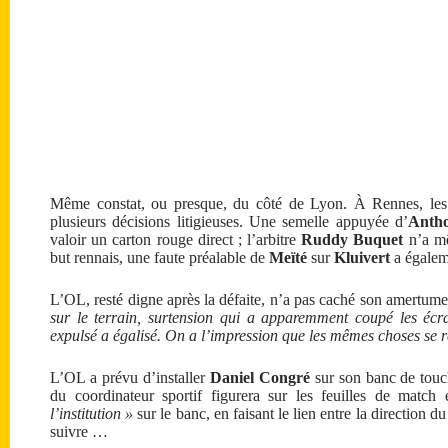
Même constat, ou presque, du côté de Lyon. À Rennes, le
plusieurs décisions litigieuses. Une semelle appuyée d’
Anth
valoir un carton rouge direct ; l’arbitre
Ruddy Buquet
n’a mê
but rennais, une faute préalable de
Meïté
sur
Kluivert
a égalem
L’OL, resté digne après la défaite, n’a pas caché son amertu
sur le terrain, surtension qui a apparemment coupé les éc
expulsé a égalisé. On a l’impression que les mêmes choses se r
L’OL a prévu d’installer
Daniel Congré
sur son banc de touc
du coordinateur sportif figurera sur les feuilles de match
l’institution »
sur le banc, en faisant le lien entre la direction du
suivre …