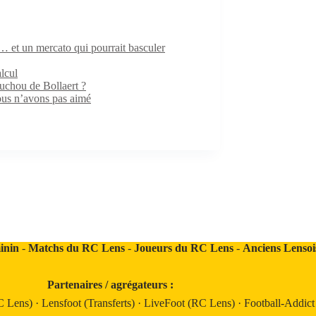
 et un mercato qui pourrait basculer
lcul
ouchou de Bollaert ?
us n’avons pas aimé
inin
-
Matchs du RC Lens
-
Joueurs du RC Lens
-
Anciens Lensoi
Partenaires / agrégateurs :
C Lens)
·
Lensfoot (Transferts)
·
LiveFoot (RC Lens)
·
Football-Addic