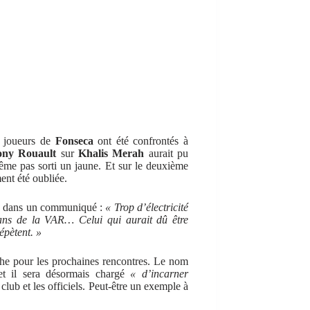
s joueurs de
Fonseca
ont été confrontés à
ony Rouault
sur
Khalis Merah
aurait pu
me pas sorti un jaune. Et sur le deuxième
ent été oubliée.
me dans un communiqué :
« Trop d’électricité
rans de la VAR… Celui qui aurait dû être
épètent. »
he pour les prochaines rencontres. Le nom
 et il sera désormais chargé
« d’incarner
 club et les officiels. Peut-être un exemple à