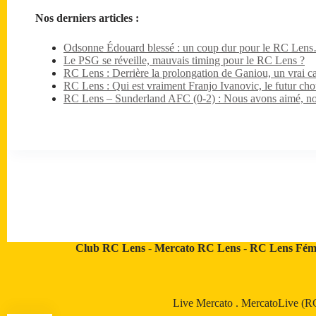
Nos derniers articles :
Odsonne Édouard blessé : un coup dur pour le RC Lens…
Le PSG se réveille, mauvais timing pour le RC Lens ?
RC Lens : Derrière la prolongation de Ganiou, un vrai ca
RC Lens : Qui est vraiment Franjo Ivanovic, le futur ch
RC Lens – Sunderland AFC (0-2) : Nous avons aimé, no
Club RC Lens
-
Mercato RC Lens
-
RC Lens Fém
Live Mercato
.
MercatoLive (R