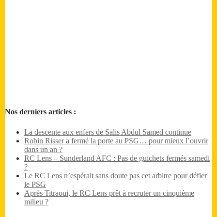
Nos derniers articles :
La descente aux enfers de Salis Abdul Samed continue
Robin Risser a fermé la porte au PSG… pour mieux l’ouvrir
dans un an ?
RC Lens – Sunderland AFC : Pas de guichets fermés samedi
?
Le RC Lens n’espérait sans doute pas cet arbitre pour défier
le PSG
Après Titraoui, le RC Lens prêt à recruter un cinquième
milieu ?