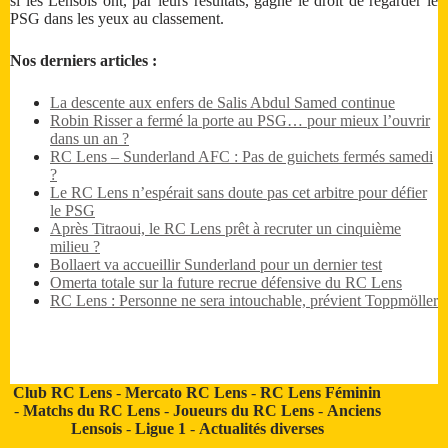
si les Lensois ont, par leurs résultats, gagné le droit de regarder le
PSG dans les yeux au classement.
Nos derniers articles :
La descente aux enfers de Salis Abdul Samed continue
Robin Risser a fermé la porte au PSG… pour mieux l’ouvrir
dans un an ?
RC Lens – Sunderland AFC : Pas de guichets fermés samedi
?
Le RC Lens n’espérait sans doute pas cet arbitre pour défier
le PSG
Après Titraoui, le RC Lens prêt à recruter un cinquième
milieu ?
Bollaert va accueillir Sunderland pour un dernier test
Omerta totale sur la future recrue défensive du RC Lens
RC Lens : Personne ne sera intouchable, prévient Toppmöller
Club RC Lens
-
Mercato RC Lens
-
RC Lens Féminin
-
Matchs du RC Lens
-
Joueurs du RC Lens
-
Anciens
Lensois
-
Ligue 1
-
Actualités diverses