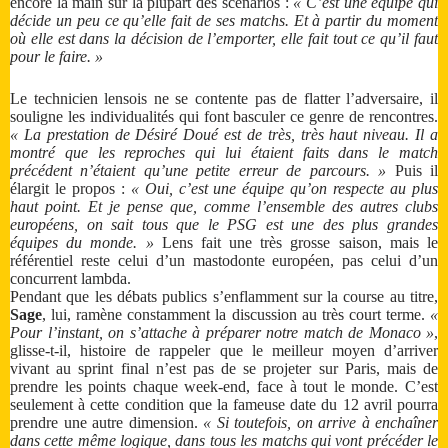
encore la main sur la plupart des scénarios :
« C’est une équipe qui
décide un peu ce qu’elle fait de ses matchs. Et à partir du moment
où elle est dans la décision de l’emporter, elle fait tout ce qu’il faut
pour le faire. »
Le technicien lensois ne se contente pas de flatter l’adversaire, il
souligne les individualités qui font basculer ce genre de rencontres.
« La prestation de Désiré Doué est de très, très haut niveau. Il a
montré que les reproches qui lui étaient faits dans le match
précédent n’étaient qu’une petite erreur de parcours. »
Puis il
élargit le propos :
« Oui, c’est une équipe qu’on respecte au plus
haut point. Et je pense que, comme l’ensemble des autres clubs
européens, on sait tous que le PSG est une des plus grandes
équipes du monde. »
Lens fait une très grosse saison, mais le
référentiel reste celui d’un mastodonte européen, pas celui d’un
concurrent lambda.
Pendant que les débats publics s’enflamment sur la course au titre,
Sage
, lui, ramène constamment la discussion au très court terme.
«
Pour l’instant, on s’attache à préparer notre match de Monaco »
,
glisse-t-il, histoire de rappeler que le meilleur moyen d’arriver
vivant au sprint final n’est pas de se projeter sur Paris, mais de
prendre les points chaque week-end, face à tout le monde. C’est
seulement à cette condition que la fameuse date du 12 avril pourra
prendre une autre dimension.
« Si toutefois, on arrive à enchaîner
dans cette même logique, dans tous les matchs qui vont précéder le