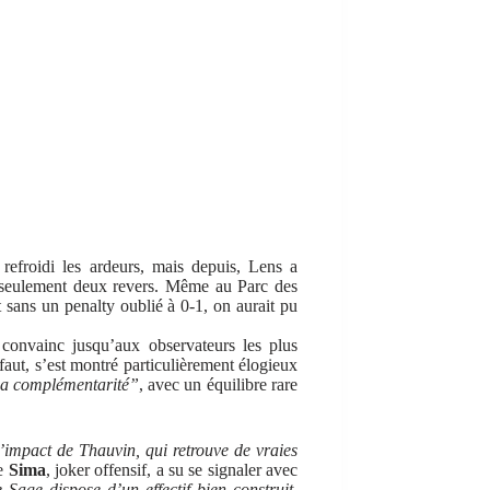
 refroidi les ardeurs, mais depuis, Lens a
et seulement deux revers. Même au Parc des
t sans un penalty oublié à 0-1, on aurait pu
 convainc jusqu’aux observateurs les plus
 faut, s’est montré particulièrement élogieux
sa complémentarité”
, avec un équilibre rare
’impact de Thauvin, qui retrouve de vraies
e
Sima
, joker offensif, a su se signaler avec
 Sage dispose d’un effectif bien construit,