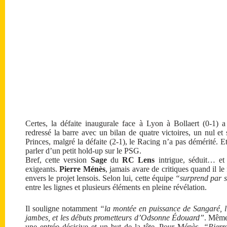
Certes, la défaite inaugurale face à Lyon à Bollaert (0-1) a
redressé la barre avec un bilan de quatre victoires, un nul 
Princes, malgré la défaite (2-1), le Racing n’a pas démérité. E
parler d’un petit hold-up sur le PSG.
Bref, cette version
Sage
du
RC Lens
intrigue, séduit… et
exigeants.
Pierre Ménès
, jamais avare de critiques quand il le
envers le projet lensois. Selon lui, cette équipe
“surprend par 
entre les lignes et plusieurs éléments en pleine révélation.
Il souligne notamment
“la montée en puissance de Sangaré, l
jambes, et les débuts prometteurs d’Odsonne Édouard”
. Mêm
une entrée décisive et un but de la tête. Pour Ménès,
“Pierre