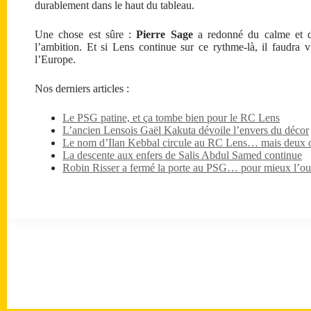
durablement dans le haut du tableau.
Une chose est sûre :
Pierre Sage
a redonné du calme et d
l’ambition. Et si Lens continue sur ce rythme-là, il faudra v
l’Europe.
Nos derniers articles :
Le PSG patine, et ça tombe bien pour le RC Lens
L’ancien Lensois Gaël Kakuta dévoile l’envers du décor
Le nom d’Ilan Kebbal circule au RC Lens… mais deux dét
La descente aux enfers de Salis Abdul Samed continue
Robin Risser a fermé la porte au PSG… pour mieux l’ouv