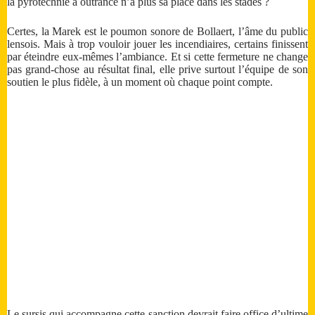
la pyrotechnie à outrance n’a plus sa place dans les stades ?
Certes, la Marek est le poumon sonore de Bollaert, l’âme du public
lensois. Mais à trop vouloir jouer les incendiaires, certains finissent
par éteindre eux-mêmes l’ambiance. Et si cette fermeture ne change
pas grand-chose au résultat final, elle prive surtout l’équipe de son
soutien le plus fidèle, à un moment où chaque point compte.
Le sursis qui accompagne cette sanction devrait faire office d’ultime