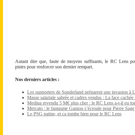
Autant dire que, faute de moyens suffisants, le RC Lens pou
pistes pour renforcer son dernier rempart.
Nos derniers articles :
Les supporters de Sunderland préparent une invasion à 
Masse salariale sabrée et cadres vendus : La face caché
Medina revendu 5 M€ plus cher : le RC Lens a-t-il eu tor
Mercato : le fantasme Ganiou s’écroule pour Pierre Sage
Le PSG patine, et ça tombe bien pour le RC Lens