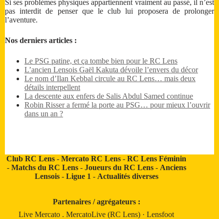
Si ses problèmes physiques appartiennent vraiment au passé, il n’est
pas interdit de penser que le club lui proposera de prolonger
l’aventure.
Nos derniers articles :
Le PSG patine, et ça tombe bien pour le RC Lens
L’ancien Lensois Gaël Kakuta dévoile l’envers du décor
Le nom d’Ilan Kebbal circule au RC Lens… mais deux
détails interpellent
La descente aux enfers de Salis Abdul Samed continue
Robin Risser a fermé la porte au PSG… pour mieux l’ouvrir
dans un an ?
Club RC Lens
-
Mercato RC Lens
-
RC Lens Féminin
-
Matchs du RC Lens
-
Joueurs du RC Lens
-
Anciens
Lensois
-
Ligue 1
-
Actualités diverses
Partenaires / agrégateurs :
Live Mercato
.
MercatoLive (RC Lens)
·
Lensfoot