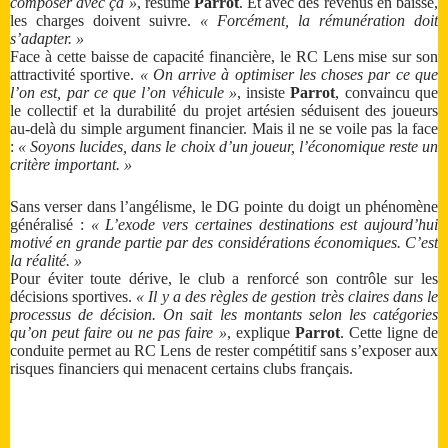
composer avec ça »
, résume
Parrot
. Et avec des revenus en baisse,
les charges doivent suivre.
« Forcément, la rémunération doit
s’adapter. »
Face à cette baisse de capacité financière, le RC Lens mise sur son
attractivité sportive.
« On arrive à optimiser les choses par ce que
l’on est, par ce que l’on véhicule »
, insiste
Parrot
, convaincu que
le collectif et la durabilité du projet artésien séduisent des joueurs
au-delà du simple argument financier. Mais il ne se voile pas la face
:
« Soyons lucides, dans le choix d’un joueur, l’économique reste un
critère important. »
Sans verser dans l’angélisme, le DG pointe du doigt un phénomène
généralisé :
« L’exode vers certaines destinations est aujourd’hui
motivé en grande partie par des considérations économiques. C’est
la réalité. »
Pour éviter toute dérive, le club a renforcé son contrôle sur les
décisions sportives.
« Il y a des règles de gestion très claires dans le
processus de décision. On sait les montants selon les catégories
qu’on peut faire ou ne pas faire »
, explique
Parrot
. Cette ligne de
conduite permet au RC Lens de rester compétitif sans s’exposer aux
risques financiers qui menacent certains clubs français.