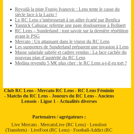
Revoilà la piste Franjo Ivanovic : Lens tente le casse du
siècle face à la Lazio !
Le RC Lens s’intéresserait à un ailier écarté par Benfica
Yannick Cahuzac referme une page douloureuse à Bollaert
RC Lens – Sunderland : tout savoir sur la dernière répétition
avant le PSG
Mercato : Un attaquant dans le viseur du RC Lens
Les supporters de Sunderland préparent une invasion à Lens
Masse salariale sabrée et cadres vendus : La face cachée du
nouveau plan d’austérité du RC Lens
Medina revendu 5 M€ plus cher : le RC Lens a-t-il eu tort ?
Club RC Lens
-
Mercato RC Lens
-
RC Lens Féminin
-
Matchs du RC Lens
-
Joueurs du RC Lens
-
Anciens
Lensois
-
Ligue 1
-
Actualités diverses
Partenaires / agrégateurs :
Live Mercato
.
MercatoLive (RC Lens)
·
Lensfoot
(Transferts)
·
LiveFoot (RC Lens)
·
Football-Addict (RC