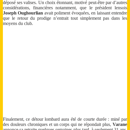
déposé ses valises. Un choix étonnant, motivé peut-être par d’autres
considérations, financières notamment, que le président lensois
Joseph Oughourlian
avait poliment évoquées, en laissant entendre
que le retour du prodige n’entrait tout simplement pas dans les
moyens du club.
Finalement, ce détour lombard aura été de courte durée : miné par
des douleurs chroniques et un corps qui ne répondait plus,
Varane
annonce sa retraite quelques semaines plus tard, à seulement 31 ans.