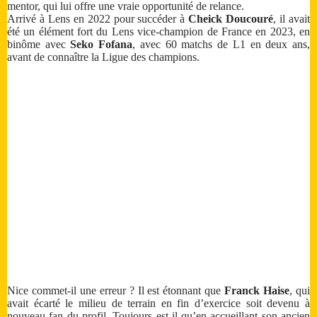
mentor, qui lui offre une vraie opportunité de relance.
Arrivé à Lens en 2022 pour succéder à
Cheick Doucouré
, il avait
été un élément fort du Lens vice-champion de France en 2023, en
binôme avec
Seko Fofana
, avec 60 matchs de L1 en deux ans,
avant de connaître la Ligue des champions.
Nice commet-il une erreur ? Il est étonnant que
Franck Haise
, qui
avait écarté le milieu de terrain en fin d’exercice soit devenu à
nouveau fan du profil. Toujours est-il qu’en accueillant son ancien