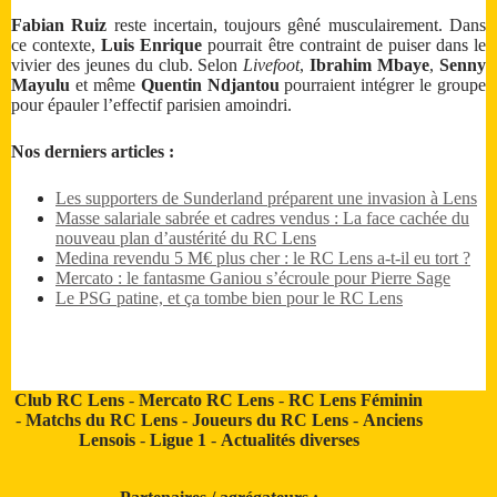
Fabian Ruiz
reste incertain, toujours gêné musculairement. Dans
ce contexte,
Luis Enrique
pourrait être contraint de puiser dans le
vivier des jeunes du club. Selon
Livefoot
,
Ibrahim Mbaye
,
Senny
Mayulu
et même
Quentin Ndjantou
pourraient intégrer le groupe
pour épauler l’effectif parisien amoindri.
Nos derniers articles :
Les supporters de Sunderland préparent une invasion à Lens
Masse salariale sabrée et cadres vendus : La face cachée du
nouveau plan d’austérité du RC Lens
Medina revendu 5 M€ plus cher : le RC Lens a-t-il eu tort ?
Mercato : le fantasme Ganiou s’écroule pour Pierre Sage
Le PSG patine, et ça tombe bien pour le RC Lens
Club RC Lens
-
Mercato RC Lens
-
RC Lens Féminin
-
Matchs du RC Lens
-
Joueurs du RC Lens
-
Anciens
Lensois
-
Ligue 1
-
Actualités diverses