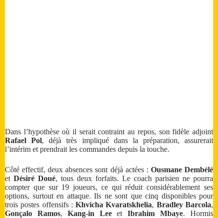
Dans l’hypothèse où il serait contraint au repos, son fidèle adjoint
Rafael Pol
, déjà très impliqué dans la préparation, assurerait
l’intérim et prendrait les commandes depuis la touche.
Côté effectif, deux absences sont déjà actées :
Ousmane Dembélé
et
Désiré Doué
, tous deux forfaits. Le coach parisien ne pourra
compter que sur 19 joueurs, ce qui réduit considérablement ses
options, surtout en attaque. Ils ne sont que cinq disponibles pour
trois postes offensifs :
Khvicha Kvaratskhelia
,
Bradley Barcola
,
Gonçalo Ramos
,
Kang-in Lee
et
Ibrahim Mbaye
. Hormis