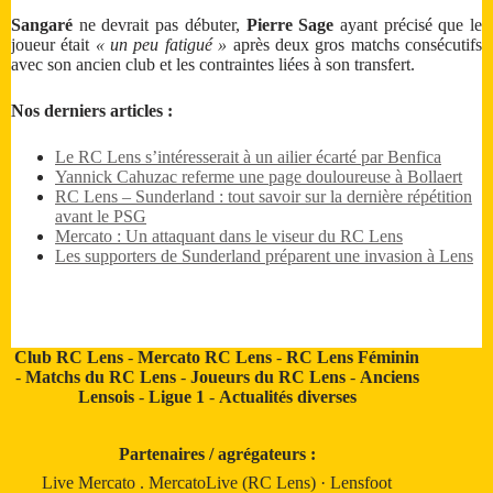
Sangaré
ne devrait pas débuter,
Pierre Sage
ayant précisé que le
joueur était
« un peu fatigué »
après deux gros matchs consécutifs
avec son ancien club et les contraintes liées à son transfert.
Nos derniers articles :
Le RC Lens s’intéresserait à un ailier écarté par Benfica
Yannick Cahuzac referme une page douloureuse à Bollaert
RC Lens – Sunderland : tout savoir sur la dernière répétition
avant le PSG
Mercato : Un attaquant dans le viseur du RC Lens
Les supporters de Sunderland préparent une invasion à Lens
Club RC Lens
-
Mercato RC Lens
-
RC Lens Féminin
-
Matchs du RC Lens
-
Joueurs du RC Lens
-
Anciens
Lensois
-
Ligue 1
-
Actualités diverses
Partenaires / agrégateurs :
Live Mercato
.
MercatoLive (RC Lens)
·
Lensfoot