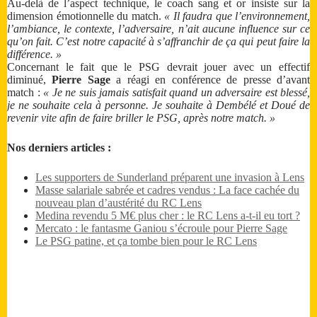
Au-delà de l’aspect technique, le coach sang et or insiste sur la
dimension émotionnelle du match.
« Il faudra que l’environnement,
l’ambiance, le contexte, l’adversaire, n’ait aucune influence sur ce
qu’on fait. C’est notre capacité à s’affranchir de ça qui peut faire la
différence. »
Concernant le fait que le PSG devrait jouer avec un effectif
diminué,
Pierre Sage
a réagi en conférence de presse d’avant
match :
« Je ne suis jamais satisfait quand un adversaire est blessé,
je ne souhaite cela à personne. Je souhaite à Dembélé et Doué de
revenir vite afin de faire briller le PSG, après notre match. »
Nos derniers articles :
Les supporters de Sunderland préparent une invasion à Lens
Masse salariale sabrée et cadres vendus : La face cachée du
nouveau plan d’austérité du RC Lens
Medina revendu 5 M€ plus cher : le RC Lens a-t-il eu tort ?
Mercato : le fantasme Ganiou s’écroule pour Pierre Sage
Le PSG patine, et ça tombe bien pour le RC Lens