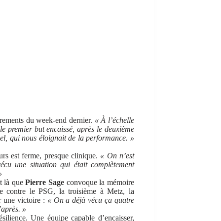
errements du week-end dernier.
« À l’échelle
 le premier but encaissé, après le deuxième
uel, qui nous éloignait de la performance. »
ours est ferme, presque clinique.
« On n’est
écu une situation qui était complètement
»
st là que
Pierre Sage
convoque la mémoire
e contre le PSG, la troisième à Metz, la
 une victoire :
« On a déjà vécu ça quatre
’après. »
ésilience. Une équipe capable d’encaisser,