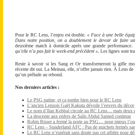
Pour le RC Lens, l’enjeu est double.
« Face à une belle équip
Dans notre position, on a doublement le devoir de faire u
deuxième match à domicile après une grande performance. 
qu’elle n’a pas fait le week-end précédent ».
Les lignes sont tra
Reste à savoir si les Sang et Or transformeront la gifle mo
récente dit oui. La Meinau, elle, n’offre jamais rien. À Lens de 
qu’un prélude au rebond.
Nos derniers articles :
Le PSG patine, et ça tombe bien pour le RC Lens
L’ancien Lensois Gaël Kakuta dévoile l’envers du décor
Le nom d’Ilan Kebbal circule au RC Lens… mais deux dét
La descente aux enfers de Salis Abdul Samed continue
Robin Risser a fermé la porte au PSG… pour mieux l’ouv
RC Lens – Sunderland AFC : Pas de guichets fermés sa
Le RC Lens n’espérait sans doute pas cet arbitre pour dé