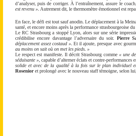
d’analyser, puis de corriger. À l’entraînement, assure le coac
est revenu »
. Autrement dit, le thermomètre émotionnel est repa
En face, le défi est tout sauf anodin. Le déplacement à la Me
santé, et encore moins après la performance strasbourgeoise d
Le RC Strasbourg a stoppé Lyon, alors sur une série impress
crédibilise encore davantage l’adversaire du soir.
Pierre S
déplacement assez costaud »
. Et il ajoute, presque avec gour
au moins on sait où on met les pieds. »
Le respect est manifeste. Il décrit Strasbourg comme
« une de
séduisante »
, capable d’alterner éclats et contre-performances 
solide et avec de la qualité à la fois sur le plan individuel et
Rosenior
et prolongé avec le nouveau staff témoigne, selon lui, 