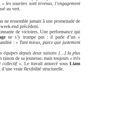
h,
« les sourires sont revenus, l’engagement
ssé au vert.
inau ne ressemble jamais à une promenade de
u week-end précédent.
ionnante de victoires. Une performance qui
age
ne s’y trompe pas : il parle d’un
«
mandise :
« Tant mieux, parce que justement
s équipes depuis deux saisons […] la plus
en raison de sa jeunesse, mais toujours
« très
 collectif »
. Le travail amorcé sous
Liam
d’une vraie flexibilité structurelle.