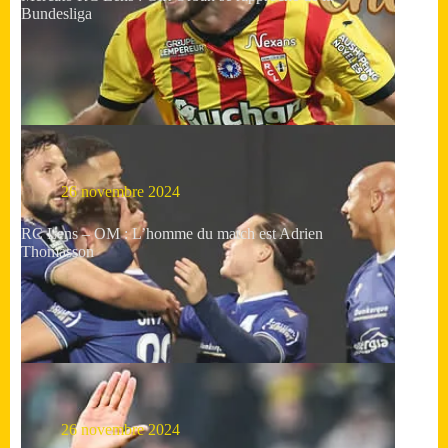
Bundesliga
26 novembre 2024
RC Lens – OM : L’homme du match est Adrien
Thomasson
26 novembre 2024