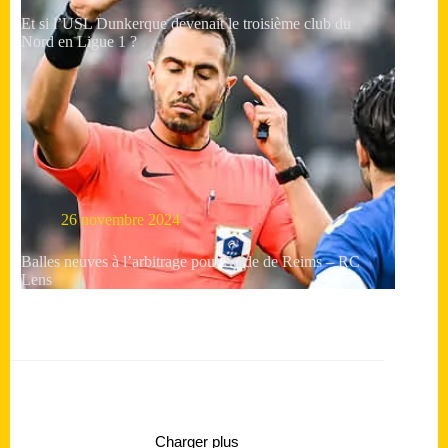
Et si l’USL Dunkerque devenait le troisième club du
Nord en Ligue 1 ?
26 novembre 2024
Balles neuves à l’arbitrage pour Stade de Reims – RC
Lens
Charger plus