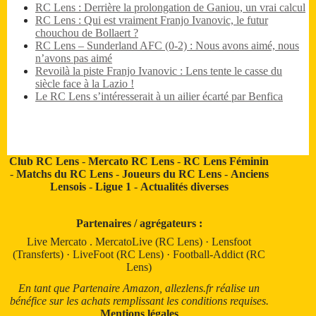
RC Lens : Derrière la prolongation de Ganiou, un vrai calcul
RC Lens : Qui est vraiment Franjo Ivanovic, le futur
chouchou de Bollaert ?
RC Lens – Sunderland AFC (0-2) : Nous avons aimé, nous
n’avons pas aimé
Revoilà la piste Franjo Ivanovic : Lens tente le casse du
siècle face à la Lazio !
Le RC Lens s’intéresserait à un ailier écarté par Benfica
Club RC Lens
-
Mercato RC Lens
-
RC Lens Féminin
-
Matchs du RC Lens
-
Joueurs du RC Lens
-
Anciens
Lensois
-
Ligue 1
-
Actualités diverses
Partenaires / agrégateurs :
Live Mercato
.
MercatoLive (RC Lens)
·
Lensfoot
(Transferts)
·
LiveFoot (RC Lens)
·
Football-Addict (RC
Lens)
En tant que Partenaire Amazon, allezlens.fr réalise un
bénéfice sur les achats remplissant les conditions requises.
Mentions légales