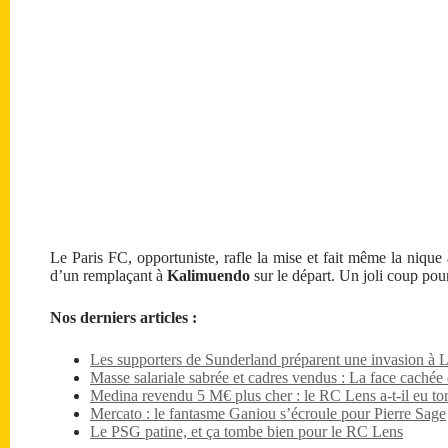
Le Paris FC, opportuniste, rafle la mise et fait même la nique
d’un remplaçant à
Kalimuendo
sur le départ. Un joli coup pou
Nos derniers articles :
Les supporters de Sunderland préparent une invasion à 
Masse salariale sabrée et cadres vendus : La face caché
Medina revendu 5 M€ plus cher : le RC Lens a-t-il eu tor
Mercato : le fantasme Ganiou s’écroule pour Pierre Sage
Le PSG patine, et ça tombe bien pour le RC Lens