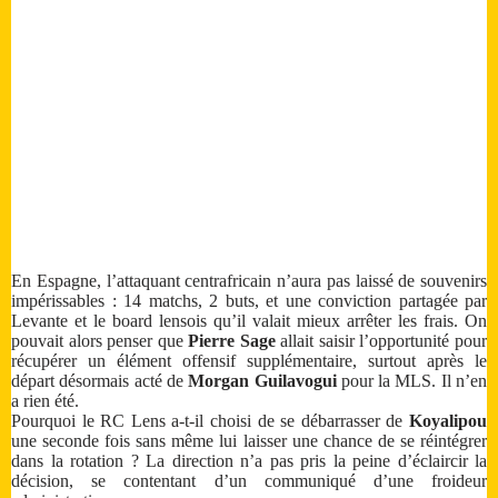
En Espagne, l’attaquant centrafricain n’aura pas laissé de souvenirs
impérissables : 14 matchs, 2 buts, et une conviction partagée par
Levante et le board lensois qu’il valait mieux arrêter les frais. On
pouvait alors penser que
Pierre Sage
allait saisir l’opportunité pour
récupérer un élément offensif supplémentaire, surtout après le
départ désormais acté de
Morgan Guilavogui
pour la MLS. Il n’en
a rien été.
Pourquoi le RC Lens a-t-il choisi de se débarrasser de
Koyalipou
une seconde fois sans même lui laisser une chance de se réintégrer
dans la rotation ? La direction n’a pas pris la peine d’éclaircir la
décision, se contentant d’un communiqué d’une froideur