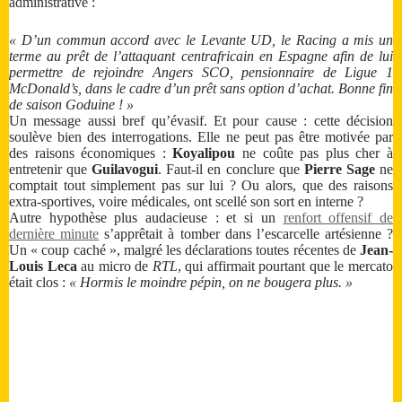
administrative :
« D’un commun accord avec le Levante UD, le Racing a mis un
terme au prêt de l’attaquant centrafricain en Espagne afin de lui
permettre de rejoindre Angers SCO, pensionnaire de Ligue 1
McDonald’s, dans le cadre d’un prêt sans option d’achat. Bonne fin
de saison Goduine ! »
Un message aussi bref qu’évasif. Et pour cause : cette décision
soulève bien des interrogations. Elle ne peut pas être motivée par
des raisons économiques :
Koyalipou
ne coûte pas plus cher à
entretenir que
Guilavogui
. Faut-il en conclure que
Pierre Sage
ne
comptait tout simplement pas sur lui ? Ou alors, que des raisons
extra-sportives, voire médicales, ont scellé son sort en interne ?
Autre hypothèse plus audacieuse : et si un
renfort offensif de
dernière minute
s’apprêtait à tomber dans l’escarcelle artésienne ?
Un « coup caché », malgré les déclarations toutes récentes de
Jean-
Louis Leca
au micro de
RTL
, qui affirmait pourtant que le mercato
était clos :
« Hormis le moindre pépin, on ne bougera plus. »