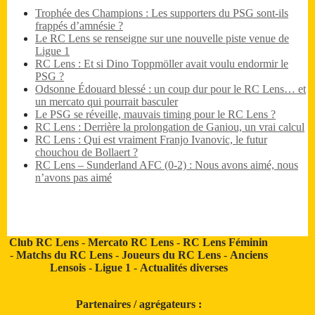
Trophée des Champions : Les supporters du PSG sont-ils
frappés d’amnésie ?
Le RC Lens se renseigne sur une nouvelle piste venue de
Ligue 1
RC Lens : Et si Dino Toppmöller avait voulu endormir le
PSG ?
Odsonne Édouard blessé : un coup dur pour le RC Lens… et
un mercato qui pourrait basculer
Le PSG se réveille, mauvais timing pour le RC Lens ?
RC Lens : Derrière la prolongation de Ganiou, un vrai calcul
RC Lens : Qui est vraiment Franjo Ivanovic, le futur
chouchou de Bollaert ?
RC Lens – Sunderland AFC (0-2) : Nous avons aimé, nous
n’avons pas aimé
Club RC Lens
-
Mercato RC Lens
-
RC Lens Féminin
-
Matchs du RC Lens
-
Joueurs du RC Lens
-
Anciens
Lensois
-
Ligue 1
-
Actualités diverses
Partenaires / agrégateurs :