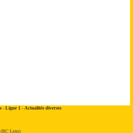
s
-
Ligue 1
-
Actualités diverses
t (RC Lens)