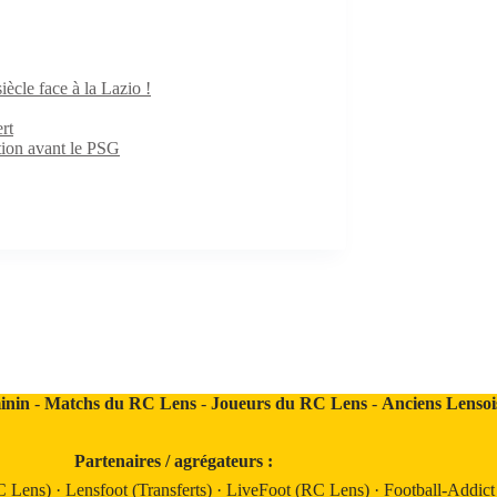
iècle face à la Lazio !
rt
ition avant le PSG
inin
-
Matchs du RC Lens
-
Joueurs du RC Lens
-
Anciens Lensoi
Partenaires / agrégateurs :
C Lens)
·
Lensfoot (Transferts)
·
LiveFoot (RC Lens)
·
Football-Addic