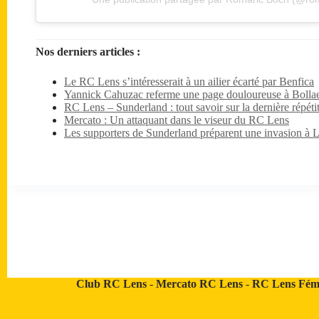
Nos derniers articles :
Le RC Lens s’intéresserait à un ailier écarté par Benfica
Yannick Cahuzac referme une page douloureuse à Bollae
RC Lens – Sunderland : tout savoir sur la dernière répét
Mercato : Un attaquant dans le viseur du RC Lens
Les supporters de Sunderland préparent une invasion à 
Club RC Lens
-
Mercato RC Lens
-
RC Lens Fém