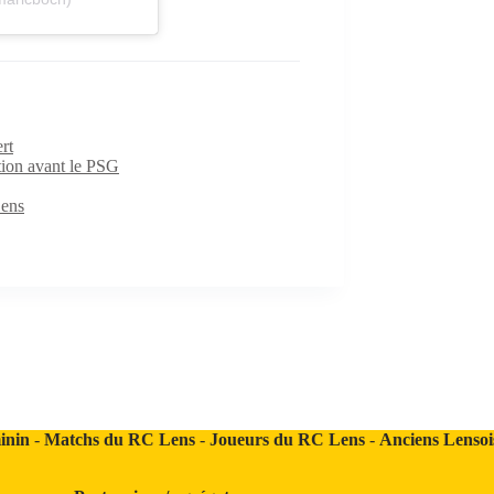
rt
ition avant le PSG
Lens
inin
-
Matchs du RC Lens
-
Joueurs du RC Lens
-
Anciens Lensoi