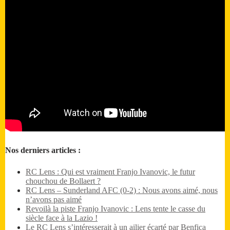
Nos derniers articles :
RC Lens : Qui est vraiment Franjo Ivanovic, le futur
chouchou de Bollaert ?
RC Lens – Sunderland AFC (0-2) : Nous avons aimé, nous
n’avons pas aimé
Revoilà la piste Franjo Ivanovic : Lens tente le casse du
siècle face à la Lazio !
Le RC Lens s’intéresserait à un ailier écarté par Benfica