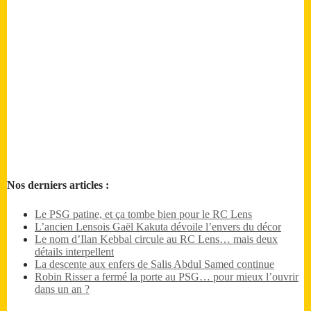
Nos derniers articles :
Le PSG patine, et ça tombe bien pour le RC Lens
L’ancien Lensois Gaël Kakuta dévoile l’envers du décor
Le nom d’Ilan Kebbal circule au RC Lens… mais deux
détails interpellent
La descente aux enfers de Salis Abdul Samed continue
Robin Risser a fermé la porte au PSG… pour mieux l’ouvrir
dans un an ?