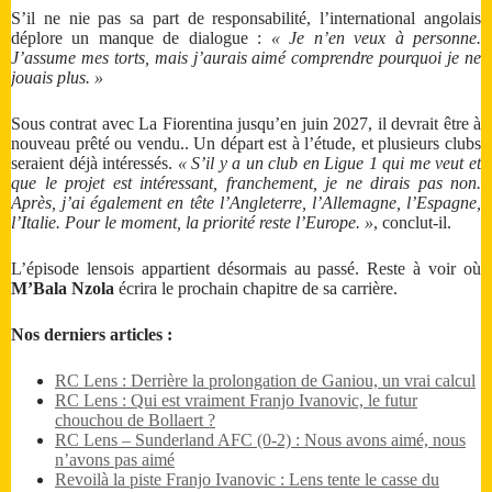
S’il ne nie pas sa part de responsabilité, l’international angolais
déplore un manque de dialogue :
« Je n’en veux à personne.
J’assume mes torts, mais j’aurais aimé comprendre pourquoi je ne
jouais plus. »
Sous contrat avec La Fiorentina jusqu’en juin 2027, il devrait être à
nouveau prêté ou vendu.. Un départ est à l’étude, et plusieurs clubs
seraient déjà intéressés.
« S’il y a un club en Ligue 1 qui me veut et
que le projet est intéressant, franchement, je ne dirais pas non.
Après, j’ai également en tête l’Angleterre, l’Allemagne, l’Espagne,
l’Italie. Pour le moment, la priorité reste l’Europe. »
, conclut-il.
L’épisode lensois appartient désormais au passé. Reste à voir où
M’Bala Nzola
écrira le prochain chapitre de sa carrière.
Nos derniers articles :
RC Lens : Derrière la prolongation de Ganiou, un vrai calcul
RC Lens : Qui est vraiment Franjo Ivanovic, le futur
chouchou de Bollaert ?
RC Lens – Sunderland AFC (0-2) : Nous avons aimé, nous
n’avons pas aimé
Revoilà la piste Franjo Ivanovic : Lens tente le casse du