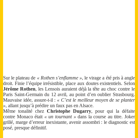
Sur le plateau de
« Rothen s’enflamme »
, le virage a été pris à angle
droit. Finie l’équipe irrésistible, place aux doutes existentiels. Selon
Jérôme Rothen
, les Lensois auraient déjà la tête au choc contre le
Paris Saint-Germain du 12 avril, au point d’en oublier Strasbourg.
Mauvaise idée, assure-t-il :
« C’est le meilleur moyen de se planter
»
, allant jusqu’à prédire un faux pas en Alsace.
Même tonalité chez
Christophe Dugarry
, pour qui la défaite
contre Monaco était
« un tournant »
dans la course au titre. Joker
grillé, marge d’erreur inexistante, avenir assombri : le diagnostic est
posé, presque définitif.