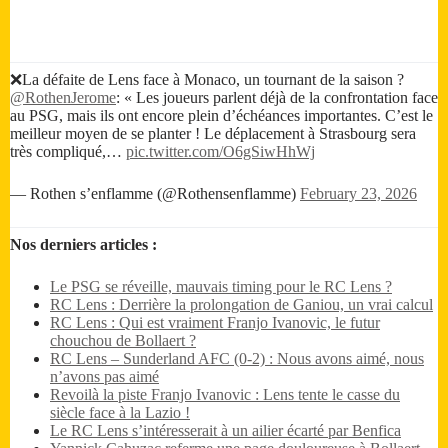
❌La défaite de Lens face à Monaco, un tournant de la saison ?
@RothenJerome
: « Les joueurs parlent déjà de la confrontation face
au PSG, mais ils ont encore plein d’échéances importantes. C’est le
meilleur moyen de se planter ! Le déplacement à Strasbourg sera
très compliqué,…
pic.twitter.com/O6gSiwHhWj
— Rothen s’enflamme (@Rothensenflamme)
February 23, 2026
Nos derniers articles :
Le PSG se réveille, mauvais timing pour le RC Lens ?
RC Lens : Derrière la prolongation de Ganiou, un vrai calcul
RC Lens : Qui est vraiment Franjo Ivanovic, le futur
chouchou de Bollaert ?
RC Lens – Sunderland AFC (0-2) : Nous avons aimé, nous
n’avons pas aimé
Revoilà la piste Franjo Ivanovic : Lens tente le casse du
siècle face à la Lazio !
Le RC Lens s’intéresserait à un ailier écarté par Benfica