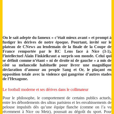
On le sait adepte du fameux « c’était mieux avant » et prompt à
fustiger les dérives de notre époque. Pourtant, invité sur le
plateau de CNews au lendemain de la finale de la Coupe de
France remportée par le RC Lens face à Nice (3-1),
l’intellectuel Alain Finkielkraut a surpris son monde. Celui qui
se définit comme n’étant « ni de droite ni de gauche » a mis de
côté sa mélancolie habituelle pour livrer une magnifique
déclaration d’amour au peuple Sang et Or, le plaçant en
opposition totale avec la violence qui gangrène d’autres stades
de l’Hexagone.
Le football moderne et ses dérives dans le collimateur
Pour le philosophe, le comportement de certains publics actuels,
entre les débordements des ultras parisiens et les envahissements de
pelouse impulsifs dès qu’une équipe flanche (comme on l’a vu
récemment à Nice ou Metz), poussait au dégoût du sport. Pour