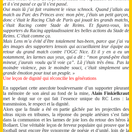
et il s’est passé ce qu’il s’est passé.
Oui mais là j’ai fait vraiment le vieux schnock. Quand j’allais au
match au Parc des Princes avec mon père, j’étais un petit garçon,
donc c’était le Racing Club de Paris qui jouait les grands matchs,
c’était Racing contre Stade de Reims. Et figurez-vous, les
supporters du Racing applaudissaient les belles actions du Stade de
Reims. C’était comme ça.
Mais Lens m’a évité d’être totalement has-been, parce que j’ai vu
des images des supporters lensois qui accueillaient leur équipe au
retour du grand match contre l’OGC Nice. Et il y en a eu un
notamment, les larmes aux yeux, qui a dit : “mon grand-père était
mineur, j’aurais voulu qu’il voie ça”. Là j’étais très ému. Pas la
moindre violence, pas le moindre souci, c’était simplement une
grande émotion pour tout un peuple. »
Une leçon de dignité qui réconcilie les générations
En rappelant cette anecdote bouleversante d’un supporter pleurant
la mémoire de son aïeul au fond de la mine,
Alain Finkielkraut
met le doigt sur ce qui fait l’essence unique du RC Lens : la
transmission, le respect et la dignité.
Alors que la finale a été en partie gâchée par les projectiles des
ultras niçois en tribunes, la réponse du peuple artésien s’est faite
dans la communion et les larmes de joie lors du retour des héros à
Bollaert. Une véritable leçon de ferveur populaire qui prouve que le
football peut encore être synonyme de poésie et d’unité, loin de la