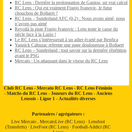
RC Lens : Derrière la prolongation de Ganiou, un vrai calcul
RC Lens : Qui est vraiment Franjo Ivanovic, le futur
chouchou de Bollaert ?
RC Lens – Sunderland AFC (0-2) : Nous avons aimé, nous
n’avons pas aimé
Revoilà la piste Franjo Ivanovic : Lens tente le casse du
siècle face à la Lazio !
Le RC Lens s’intéresserait à un ailier écarté par Benfica
Yannick Cahuzac referme une page douloureuse à Bollaert
RC Lens – Sunderland : tout savoir sur la dernière répétition
avant le PSG
Mercato : Un attaquant dans le viseur du RC Lens
Club RC Lens
-
Mercato RC Lens
-
RC Lens Féminin
-
Matchs du RC Lens
-
Joueurs du RC Lens
-
Anciens
Lensois
-
Ligue 1
-
Actualités diverses
Partenaires / agrégateurs :
Live Mercato
.
MercatoLive (RC Lens)
·
Lensfoot
(Transferts)
·
LiveFoot (RC Lens)
·
Football-Addict (RC