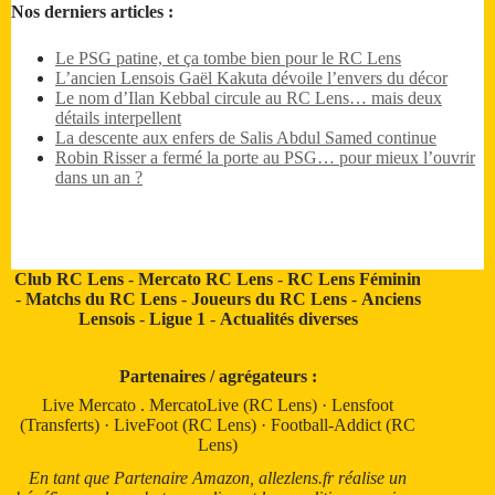
Nos derniers articles :
Le PSG patine, et ça tombe bien pour le RC Lens
L’ancien Lensois Gaël Kakuta dévoile l’envers du décor
Le nom d’Ilan Kebbal circule au RC Lens… mais deux
détails interpellent
La descente aux enfers de Salis Abdul Samed continue
Robin Risser a fermé la porte au PSG… pour mieux l’ouvrir
dans un an ?
Club RC Lens
-
Mercato RC Lens
-
RC Lens Féminin
-
Matchs du RC Lens
-
Joueurs du RC Lens
-
Anciens
Lensois
-
Ligue 1
-
Actualités diverses
Partenaires / agrégateurs :
Live Mercato
.
MercatoLive (RC Lens)
·
Lensfoot
(Transferts)
·
LiveFoot (RC Lens)
·
Football-Addict (RC
Lens)
En tant que Partenaire Amazon, allezlens.fr réalise un