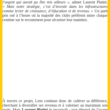
l’argent qui aurait pu être mis ailleurs »
, admet Laurent Platini.
«
Mais notre stratégie, c’est d’investir dans les infrastructures
comme levier de croissance, d’éducation et de revenus
. » Un parti
pris osé à l’heure où la majorité des clubs préfèrent miser chaque
centime sur le recrutement pour sécuriser leur maintien.
À travers ce projet, Lens continue donc de cultiver sa différence,
cherchant à diversifier ses revenus et à valoriser au maximum son
stade. Mais
Laurent Platini
le reconnaît : tout dépend de l’usage