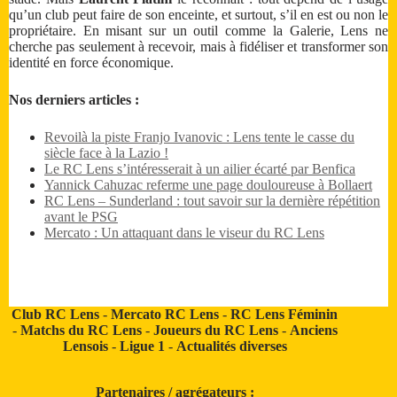
qu’un club peut faire de son enceinte, et surtout, s’il en est ou non le
propriétaire. En misant sur un outil comme la Galerie, Lens ne
cherche pas seulement à recevoir, mais à fidéliser et transformer son
identité en force économique.
Nos derniers articles :
Revoilà la piste Franjo Ivanovic : Lens tente le casse du
siècle face à la Lazio !
Le RC Lens s’intéresserait à un ailier écarté par Benfica
Yannick Cahuzac referme une page douloureuse à Bollaert
RC Lens – Sunderland : tout savoir sur la dernière répétition
avant le PSG
Mercato : Un attaquant dans le viseur du RC Lens
Club RC Lens
-
Mercato RC Lens
-
RC Lens Féminin
-
Matchs du RC Lens
-
Joueurs du RC Lens
-
Anciens
Lensois
-
Ligue 1
-
Actualités diverses
Partenaires / agrégateurs :