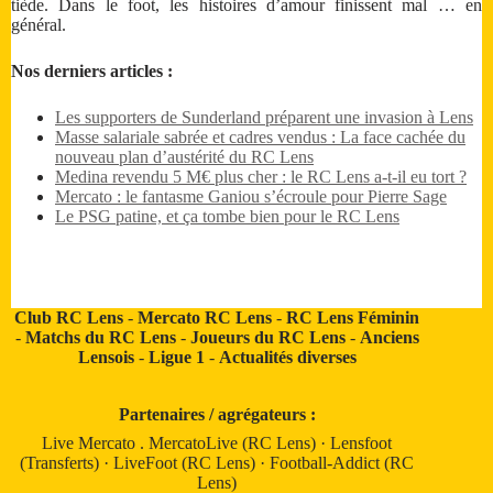
tiède. Dans le foot, les histoires d’amour finissent mal … en
général.
Nos derniers articles :
Les supporters de Sunderland préparent une invasion à Lens
Masse salariale sabrée et cadres vendus : La face cachée du
nouveau plan d’austérité du RC Lens
Medina revendu 5 M€ plus cher : le RC Lens a-t-il eu tort ?
Mercato : le fantasme Ganiou s’écroule pour Pierre Sage
Le PSG patine, et ça tombe bien pour le RC Lens
Club RC Lens
-
Mercato RC Lens
-
RC Lens Féminin
-
Matchs du RC Lens
-
Joueurs du RC Lens
-
Anciens
Lensois
-
Ligue 1
-
Actualités diverses
Partenaires / agrégateurs :
Live Mercato
.
MercatoLive (RC Lens)
·
Lensfoot
(Transferts)
·
LiveFoot (RC Lens)
·
Football-Addict (RC
Lens)