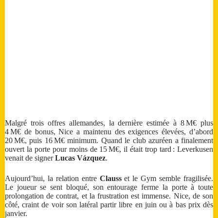
Malgré trois offres allemandes, la dernière estimée à 8 M€ plus
4 M€ de bonus, Nice a maintenu des exigences élevées, d’abord
20 M€, puis 16 M€ minimum. Quand le club azuréen a finalement
ouvert la porte pour moins de 15 M€, il était trop tard : Leverkusen
venait de signer
Lucas Vázquez
.
Aujourd’hui, la relation entre
Clauss
et le Gym semble fragilisée.
Le joueur se sent bloqué, son entourage ferme la porte à toute
prolongation de contrat, et la frustration est immense. Nice, de son
côté, craint de voir son latéral partir libre en juin ou à bas prix dès
janvier.