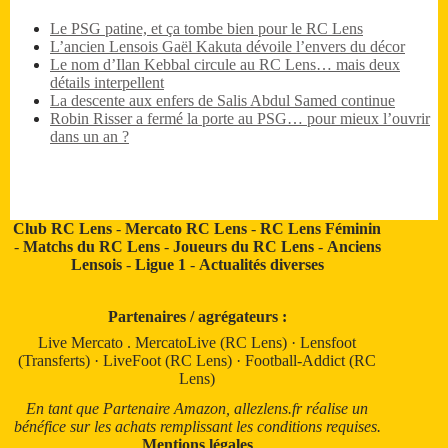
Le PSG patine, et ça tombe bien pour le RC Lens
L’ancien Lensois Gaël Kakuta dévoile l’envers du décor
Le nom d’Ilan Kebbal circule au RC Lens… mais deux
détails interpellent
La descente aux enfers de Salis Abdul Samed continue
Robin Risser a fermé la porte au PSG… pour mieux l’ouvrir
dans un an ?
Club RC Lens
-
Mercato RC Lens
-
RC Lens Féminin
-
Matchs du RC Lens
-
Joueurs du RC Lens
-
Anciens
Lensois
-
Ligue 1
-
Actualités diverses
Partenaires / agrégateurs :
Live Mercato
.
MercatoLive (RC Lens)
·
Lensfoot
(Transferts)
·
LiveFoot (RC Lens)
·
Football-Addict (RC
Lens)
En tant que Partenaire Amazon, allezlens.fr réalise un
bénéfice sur les achats remplissant les conditions requises.
Mentions légales