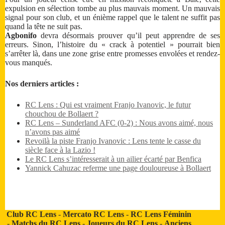
expulsion en sélection tombe au plus mauvais moment. Un mauvais
signal pour son club, et un énième rappel que le talent ne suffit pas
quand la tête ne suit pas.
Agbonifo
devra désormais prouver qu’il peut apprendre de ses
erreurs. Sinon, l’histoire du « crack à potentiel » pourrait bien
s’arrêter là, dans une zone grise entre promesses envolées et rendez-
vous manqués.
Nos derniers articles :
RC Lens : Qui est vraiment Franjo Ivanovic, le futur
chouchou de Bollaert ?
RC Lens – Sunderland AFC (0-2) : Nous avons aimé, nous
n’avons pas aimé
Revoilà la piste Franjo Ivanovic : Lens tente le casse du
siècle face à la Lazio !
Le RC Lens s’intéresserait à un ailier écarté par Benfica
Yannick Cahuzac referme une page douloureuse à Bollaert
Club RC Lens
-
Mercato RC Lens
-
RC Lens Féminin
-
Matchs du RC Lens
-
Joueurs du RC Lens
-
Anciens