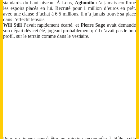
standards du haut niveau. À Lens,
Agbonifo
n’a jamais confirmé
les espoirs placés en lui. Recruté pour 1 million d’euros en prêt,
avec une clause d’achat à 6,5 millions, il n’a jamais trouvé sa place
dans l’effectif lensois.
Will Still
l’avait rapidement écarté, et
Pierre Sage
avait demandé
son départ dès cet été, jugeant probablement qu’il n’avait pas le bon
profil, sur le terrain comme dans le vestiaire.
Pour un joueur censé être en mission reconquête à Bâle, cette