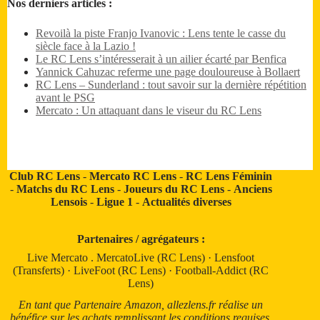
Nos derniers articles :
Revoilà la piste Franjo Ivanovic : Lens tente le casse du
siècle face à la Lazio !
Le RC Lens s’intéresserait à un ailier écarté par Benfica
Yannick Cahuzac referme une page douloureuse à Bollaert
RC Lens – Sunderland : tout savoir sur la dernière répétition
avant le PSG
Mercato : Un attaquant dans le viseur du RC Lens
Club RC Lens
-
Mercato RC Lens
-
RC Lens Féminin
-
Matchs du RC Lens
-
Joueurs du RC Lens
-
Anciens
Lensois
-
Ligue 1
-
Actualités diverses
Partenaires / agrégateurs :
Live Mercato
.
MercatoLive (RC Lens)
·
Lensfoot
(Transferts)
·
LiveFoot (RC Lens)
·
Football-Addict (RC
Lens)
En tant que Partenaire Amazon, allezlens.fr réalise un
bénéfice sur les achats remplissant les conditions requises.