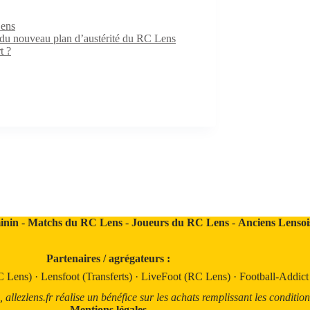
Lens
e du nouveau plan d’austérité du RC Lens
t ?
inin
-
Matchs du RC Lens
-
Joueurs du RC Lens
-
Anciens Lensoi
Partenaires / agrégateurs :
C Lens)
·
Lensfoot (Transferts)
·
LiveFoot (RC Lens)
·
Football-Addic
llezlens.fr réalise un bénéfice sur les achats remplissant les condition
Mentions légales