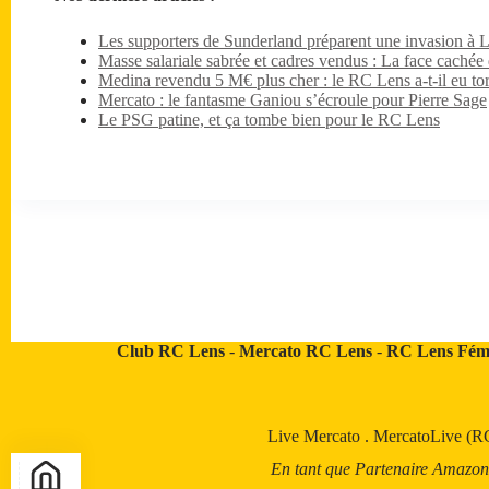
Les supporters de Sunderland préparent une invasion à 
Masse salariale sabrée et cadres vendus : La face caché
Medina revendu 5 M€ plus cher : le RC Lens a-t-il eu tor
Mercato : le fantasme Ganiou s’écroule pour Pierre Sage
Le PSG patine, et ça tombe bien pour le RC Lens
Club RC Lens
-
Mercato RC Lens
-
RC Lens Fém
Live Mercato
.
MercatoLive (R
En tant que Partenaire Amazon, a