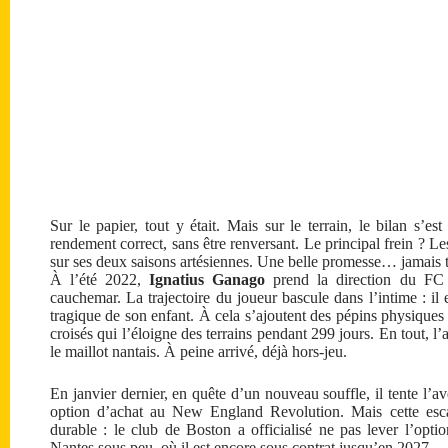
Sur le papier, tout y était. Mais sur le terrain, le bilan s’e
rendement correct, sans être renversant. Le principal frein ? Le
sur ses deux saisons artésiennes. Une belle promesse… jamais t
À l’été 2022,
Ignatius Ganago
prend la direction du FC N
cauchemar. La trajectoire du joueur bascule dans l’intime : il
tragique de son enfant. À cela s’ajoutent des pépins physiques
croisés qui l’éloigne des terrains pendant 299 jours. En tout, l
le maillot nantais. À peine arrivé, déjà hors-jeu.
En janvier dernier, en quête d’un nouveau souffle, il tente l’
option d’achat au New England Revolution. Mais cette esca
durable : le club de Boston a officialisé ne pas lever l’opti
Nantes sous peu, où il est encore sous contrat jusqu’en 2027.