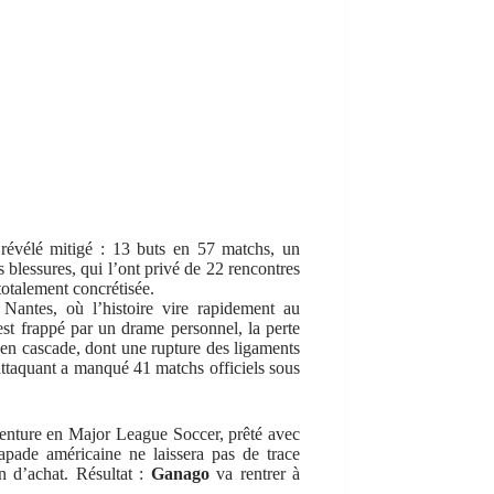
st révélé mitigé : 13 buts en 57 matchs, un
s blessures, qui l’ont privé de 22 rencontres
otalement concrétisée.
antes, où l’histoire vire rapidement au
 est frappé par un drame personnel, la perte
 en cascade, dont une rupture des ligaments
’attaquant a manqué 41 matchs officiels sous
aventure en Major League Soccer, prêté avec
pade américaine ne laissera pas de trace
on d’achat. Résultat :
Ganago
va rentrer à