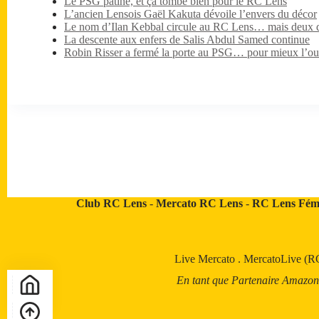
Le PSG patine, et ça tombe bien pour le RC Lens
L’ancien Lensois Gaël Kakuta dévoile l’envers du décor
Le nom d’Ilan Kebbal circule au RC Lens… mais deux dét
La descente aux enfers de Salis Abdul Samed continue
Robin Risser a fermé la porte au PSG… pour mieux l’ouv
Club RC Lens
-
Mercato RC Lens
-
RC Lens Fém
Live Mercato
.
MercatoLive (R
En tant que Partenaire Amazon, a