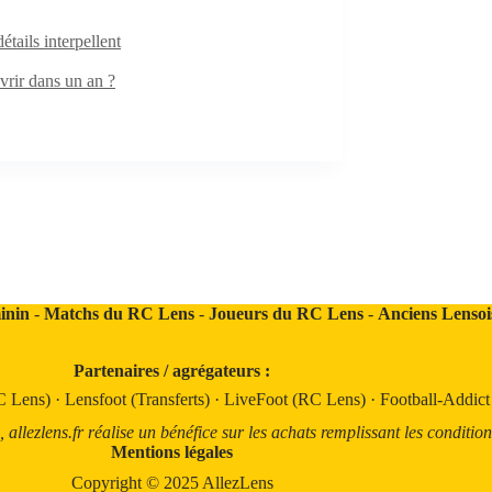
ails interpellent
rir dans un an ?
inin
-
Matchs du RC Lens
-
Joueurs du RC Lens
-
Anciens Lensoi
Partenaires / agrégateurs :
C Lens)
·
Lensfoot (Transferts)
·
LiveFoot (RC Lens)
·
Football-Addic
llezlens.fr réalise un bénéfice sur les achats remplissant les condition
Mentions légales
Copyright © 2025 AllezLens