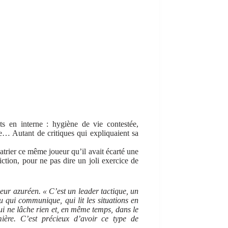
ts en interne : hygiène de vie contestée,
e… Autant de critiques qui expliquaient sa
atrier ce même joueur qu’il avait écarté une
iction, pour ne pas dire un joli exercice de
neur azuréen. « C’est un leader tactique, un
 qui communique, qui lit les situations en
qui ne lâche rien et, en même temps, dans le
mière. C’est précieux d’avoir ce type de