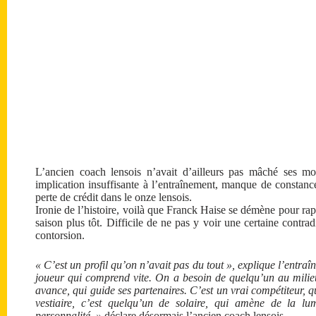
L’ancien coach lensois n’avait d’ailleurs pas mâché ses mo
implication insuffisante à l’entraînement, manque de constanc
perte de crédit dans le onze lensois.
Ironie de l’histoire, voilà que Franck Haise se démène pour rap
saison plus tôt. Difficile de ne pas y voir une certaine contrad
contorsion.
« C’est un profil qu’on n’avait pas du tout », explique l’entraî
joueur qui comprend vite. On a besoin de quelqu’un au milieu
avance, qui guide ses partenaires. C’est un vrai compétiteur, 
vestiaire, c’est quelqu’un de solaire, qui amène de la lu
personnalité. »
déclare désormais l’ancien coach lensois.