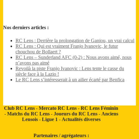
Nos derniers articles :
RC Lens : Derrière la prolongation de Ganiou, un vrai calcul
RC Lens : Qui est vraiment Franjo Ivanovic, le futur
chouchou de Bollaert ?
RC Lens – Sunderland AFC (0-2) : Nous avons aimé, nous
n’avons pas aimé
Revoilà la piste Franjo Ivanovic : Lens tente le casse du
siècle face à la Lazio !
Le RC Lens s’intéresserait à un ailier écarté par Benfica
Club RC Lens
-
Mercato RC Lens
-
RC Lens Féminin
-
Matchs du RC Lens
-
Joueurs du RC Lens
-
Anciens
Lensois
-
Ligue 1
-
Actualités diverses
Partenaires / agrégateurs :