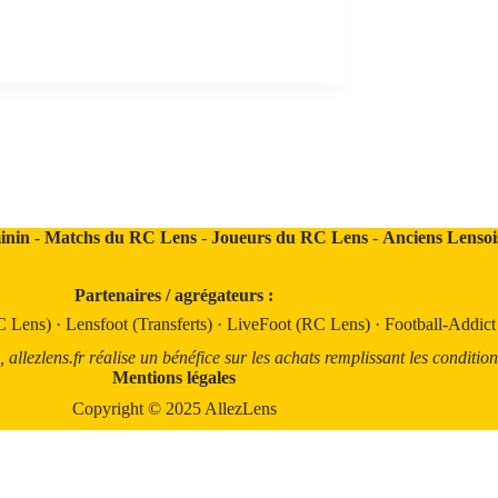
inin
-
Matchs du RC Lens
-
Joueurs du RC Lens
-
Anciens Lensoi
Partenaires / agrégateurs :
C Lens)
·
Lensfoot (Transferts)
·
LiveFoot (RC Lens)
·
Football-Addic
llezlens.fr réalise un bénéfice sur les achats remplissant les condition
Mentions légales
Copyright © 2025 AllezLens