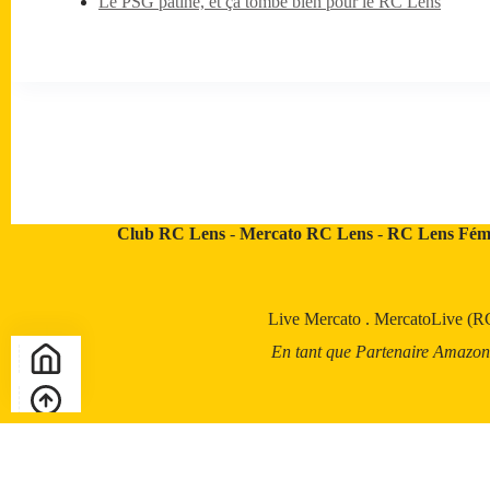
Le PSG patine, et ça tombe bien pour le RC Lens
Club RC Lens
-
Mercato RC Lens
-
RC Lens Fém
Live Mercato
.
MercatoLive (R
En tant que Partenaire Amazon, a