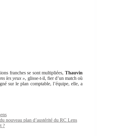
ions franches se sont multipliées,
Thauvin
ns les yeux »
, glisse-t-il, fier d’un match où
agné sur le plan comptable, l’équipe, elle, a
Lens
e du nouveau plan d’austérité du RC Lens
t ?