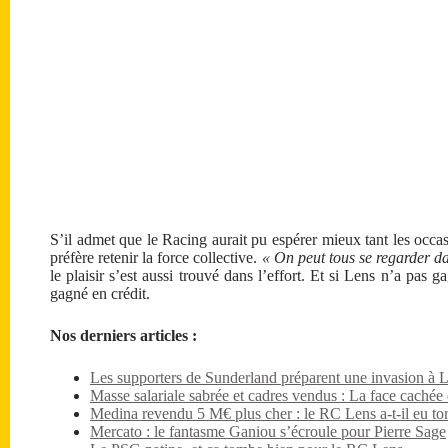
S’il admet que le Racing aurait pu espérer mieux tant les occas
préfère retenir la force collective.
« On peut tous se regarder da
le plaisir s’est aussi trouvé dans l’effort. Et si Lens n’a pas g
gagné en crédit.
Nos derniers articles :
Les supporters de Sunderland préparent une invasion à 
Masse salariale sabrée et cadres vendus : La face caché
Medina revendu 5 M€ plus cher : le RC Lens a-t-il eu tor
Mercato : le fantasme Ganiou s’écroule pour Pierre Sage