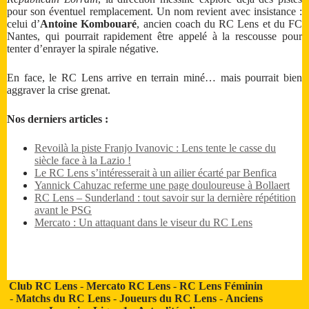
pour son éventuel remplacement. Un nom revient avec insistance :
celui d’
Antoine Kombouaré
, ancien coach du RC Lens et du FC
Nantes, qui pourrait rapidement être appelé à la rescousse pour
tenter d’enrayer la spirale négative.
En face, le RC Lens arrive en terrain miné… mais pourrait bien
aggraver la crise grenat.
Nos derniers articles :
Revoilà la piste Franjo Ivanovic : Lens tente le casse du
siècle face à la Lazio !
Le RC Lens s’intéresserait à un ailier écarté par Benfica
Yannick Cahuzac referme une page douloureuse à Bollaert
RC Lens – Sunderland : tout savoir sur la dernière répétition
avant le PSG
Mercato : Un attaquant dans le viseur du RC Lens
Club RC Lens
-
Mercato RC Lens
-
RC Lens Féminin
-
Matchs du RC Lens
-
Joueurs du RC Lens
-
Anciens