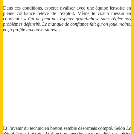
Dans ces conditions, espérer rivaliser avec une équipe lensoise en
pleine confiance relève de l’exploit. Même le coach messin en
convient :
« On ne peut pas espérer grand-chose sans régler nos
problèmes défensifs. Le manque de confiance fait qu’on joue moins,
et ça profite aux adversaires. »
Et l’avenir du technicien breton semble désormais compté. Selon
Le
Républicain Lorrain
, la direction messine explore déjà des pistes