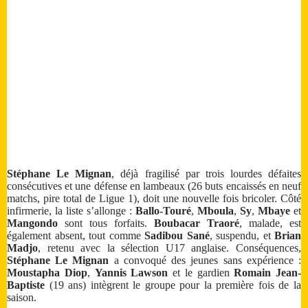
Stéphane Le Mignan
, déjà fragilisé par trois lourdes défaites
consécutives et une défense en lambeaux (26 buts encaissés en neuf
matchs, pire total de Ligue 1), doit une nouvelle fois bricoler. Côté
infirmerie, la liste s’allonge :
Ballo-Touré
,
Mboula
,
Sy
,
Mbaye
et
Mangondo
sont tous forfaits.
Boubacar Traoré
, malade, est
également absent, tout comme
Sadibou Sané
, suspendu, et
Brian
Madjo
, retenu avec la sélection U17 anglaise. Conséquences,
Stéphane Le Mignan
a convoqué des jeunes sans expérience :
Moustapha Diop
,
Yannis Lawson
et le gardien
Romain Jean-
Baptiste
(19 ans) intègrent le groupe pour la première fois de la
saison.