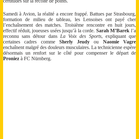
certitudes sur la récolte de points.
Samedi à Avion, la réalité a encore frappé. Battues par Strasbourg,
formation de milieu de tableau, les Lensoises ont payé cher
l’enchaînement des matches. Troisième rencontre en huit jours,
effectif réduit, joueuses usées jusqu’à la corde.
Sarah M’Barek
l’a
reconnu sans détour dans
La Voix des Sports
, expliquant que
certaines cadres comme
Sherly Jeudy
ou
Naomie Vagre
enchaînent malgré des douleurs musculaires. La technicienne espère
désormais un renfort sur le côté pour compenser le départ de
Proniez
à FC Nürnberg.