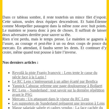
Dans ce tableau sombre, il reste toutefois un mince filet d’espoir.
Cette saison, seules deux équipes descendront. Et Saint-Étienne
comme Montpellier pataugent dans la même zone avec huit points.
Le maintien se jouera donc à peu de choses. Il suffirait de laisser
deux adversaires derrière pour sauver sa tête.
Rien n’est perdu, mais le temps presse. Le maintien se gagnera à
l’usure, au courage et peut-être à un ou deux coups de pouce du
mercato. En attendant, il faudra serrer les dents. Et continuer d’y
croire, même quand tout pousse à faire l’inverse.
Nos derniers articles :
Revoilà la piste Franjo Ivanovic : Lens tente le casse du
siècle face à la Lazio !
Le RC Lens s’intéresserait à un ailier écarté par Benfica
Yannick Cahuzac referme une page douloureuse à Bollaert
RC Lens – Sunderland : tout savoir sur la dernière répétition
avant le PSG
Mercato : Un attaquant dans le viseur du RC Lens
Les supporters de Sunderland préparent une invasion à Lens
Masse salariale sabrée et cadres vendus : La face cachée du