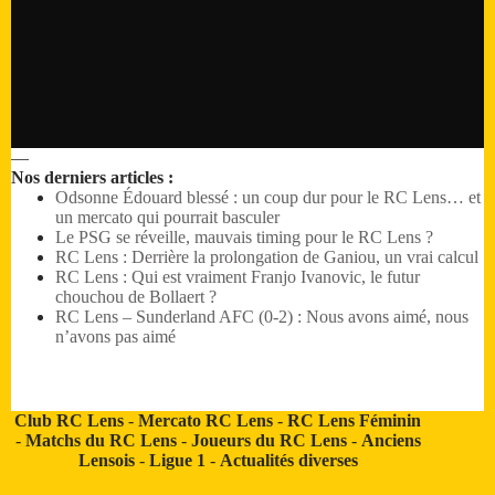
—
Nos derniers articles :
Odsonne Édouard blessé : un coup dur pour le RC Lens… et
un mercato qui pourrait basculer
Le PSG se réveille, mauvais timing pour le RC Lens ?
RC Lens : Derrière la prolongation de Ganiou, un vrai calcul
RC Lens : Qui est vraiment Franjo Ivanovic, le futur
chouchou de Bollaert ?
RC Lens – Sunderland AFC (0-2) : Nous avons aimé, nous
n’avons pas aimé
Club RC Lens
-
Mercato RC Lens
-
RC Lens Féminin
-
Matchs du RC Lens
-
Joueurs du RC Lens
-
Anciens
Lensois
-
Ligue 1
-
Actualités diverses