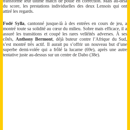
transformé leur ultime match de poule en correction. Mais au-delà
du score, les prestations individuelles des deux Lensois qui ont
attiré les regards.
Fodé Sylla
, cantonné jusque-là à des entrées en cours de jeu, a
montré toute sa solidité au cœur du milieu. Sobre mais efficace, il a
assuré les transitions et coupé les rares velléités adverses. À ses
côtés,
Anthony Bermont
, déjà buteur contre l’Afrique du Sud,
s’est montré très actif. Il aurait pu s’offrir un nouveau but d’une
superbe demi-volée qui a frôlé la lucarne (69e), après une autre
tentative juste au-dessus sur un centre de Dabo (38e).