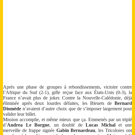
Après une phase de groupes à rebondissements, victoire contre
l’Afrique du Sud (2-1), gifle reçue face aux États-Unis (0-3), la
France n’avait plus de joker. Contre la Nouvelle-Calédonie, déjà
éliminée après deux lourdes défaites, les Bleuets de
Bernard
Diomède
n’avaient d’autre choix que de s’imposer largement pour
valider leur billet.
Mission accomplie, et même mieux que ça. Emmenés par un triplé
d’
Andrea Le Borgne
, un doublé de
Lucas Michal
et une
merveille de frappe signée
Gabin Bernardeau
, les Tricolores ont