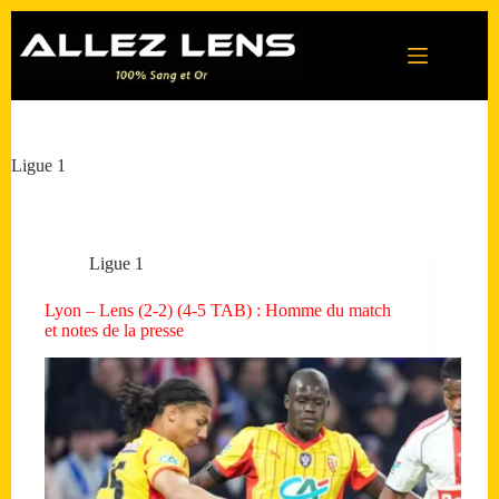
Passer
au
contenu
Ligue 1
Ligue 1
Lyon – Lens (2-2) (4-5 TAB) : Homme du match
et notes de la presse