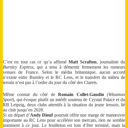
C’est en tout cas ce qu’a affirmé
Matt Scrafton
, journaliste du
Burnley Express
, qui a tenu à démentir fermement les rumeurs
venues de France. Selon le média britannique, aucun accord
n’existe entre Burnley et le RC Lens, et le transfert du milieu de
terrain n’est pas à l’ordre du jour du côté des Clarets.
Même constat du côté de
Romain Collet-Gaudin
(
Winamax
Sport
), qui évoque plutôt un intérêt soutenu de Crystal Palace et du
RB Leipzig, deux clubs attentifs à la situation du jeune lensois, lié
au club jusqu’en 2028.
Si un départ d’
Andy Diouf
pourrait offrir une marge de manœuvre
importante au RC Lens pour accélérer son mercato, rien ne semble
imminent à ce jour. Le feuilleton est loin d’être terminé, mais la