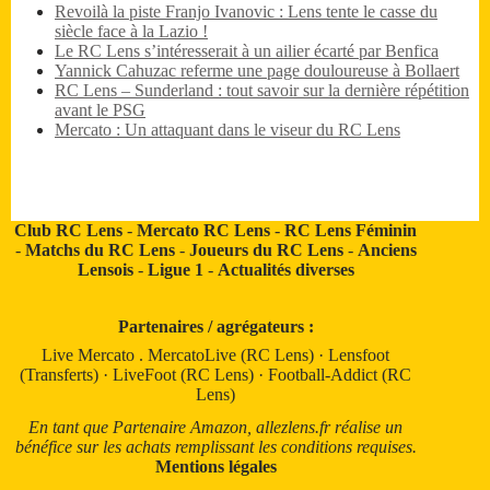
Revoilà la piste Franjo Ivanovic : Lens tente le casse du
siècle face à la Lazio !
Le RC Lens s’intéresserait à un ailier écarté par Benfica
Yannick Cahuzac referme une page douloureuse à Bollaert
RC Lens – Sunderland : tout savoir sur la dernière répétition
avant le PSG
Mercato : Un attaquant dans le viseur du RC Lens
Club RC Lens
-
Mercato RC Lens
-
RC Lens Féminin
-
Matchs du RC Lens
-
Joueurs du RC Lens
-
Anciens
Lensois
-
Ligue 1
-
Actualités diverses
Partenaires / agrégateurs :
Live Mercato
.
MercatoLive (RC Lens)
·
Lensfoot
(Transferts)
·
LiveFoot (RC Lens)
·
Football-Addict (RC
Lens)
En tant que Partenaire Amazon, allezlens.fr réalise un
bénéfice sur les achats remplissant les conditions requises.
Mentions légales