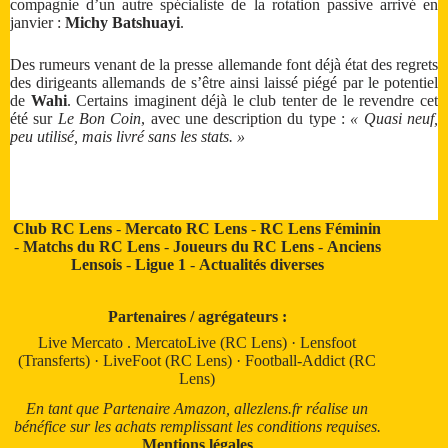
compagnie d’un autre spécialiste de la rotation passive arrivé en
janvier :
Michy Batshuayi
.
Des rumeurs venant de la presse allemande font déjà état des regrets
des dirigeants allemands de s’être ainsi laissé piégé par le potentiel
de
Wahi
. Certains imaginent déjà le club tenter de le revendre cet
été sur
Le Bon Coin
, avec une description du type :
« Quasi neuf,
peu utilisé, mais livré sans les stats. »
Club RC Lens
-
Mercato RC Lens
-
RC Lens Féminin
-
Matchs du RC Lens
-
Joueurs du RC Lens
-
Anciens
Lensois
-
Ligue 1
-
Actualités diverses
Partenaires / agrégateurs :
Live Mercato
.
MercatoLive (RC Lens)
·
Lensfoot
(Transferts)
·
LiveFoot (RC Lens)
·
Football-Addict (RC
Lens)
En tant que Partenaire Amazon, allezlens.fr réalise un
bénéfice sur les achats remplissant les conditions requises.
Mentions légales