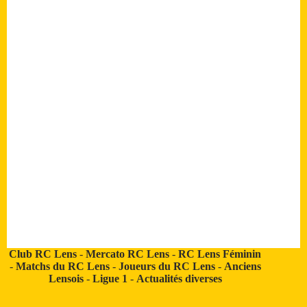
Club RC Lens
-
Mercato RC Lens
-
RC Lens Féminin
-
Matchs du RC Lens
-
Joueurs du RC Lens
-
Anciens
Lensois
-
Ligue 1
-
Actualités diverses