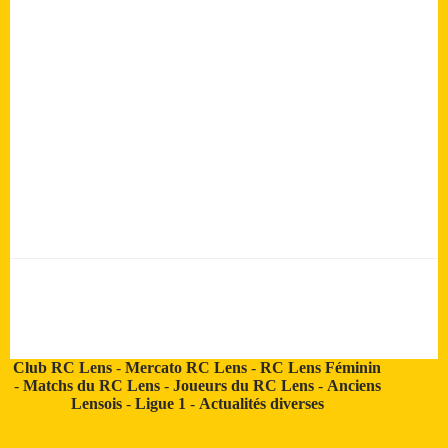
Club RC Lens
-
Mercato RC Lens
-
RC Lens Féminin
-
Matchs du RC Lens
-
Joueurs du RC Lens
-
Anciens
Lensois
-
Ligue 1
-
Actualités diverses