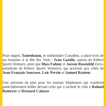
Pour rappel,
Tanenbaum,
le milliardaire Canadien, a placé trois de
ses hommes à la tête des Verts :
Ivan Gazidis
, patron de
Kilmer
Sports Ventures
, ainsi que
Huss Fahmy
et
Jaeson Rosenfeld
(vice-
présidents de
Kilmer Sports Ventures
), qui œuvrent aux côtés de
Jean-François Soucasse
,
Loïc Perrin
et
Samuel Rustem
.
Une pression de plus pour les joueurs Stéphanois qui voudront
particulièrement briller devant celui qui a racheté le club à
Roland
Romeyer
et
Bernard Caïazzo
.