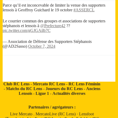
Parce qu’il est inconcevable de limiter la venue des supporters
lensois à Geoffroy Guichard le 19 octobre
#ASSERCL
Le courrier commun des groupes et associations de supporters
stéphanois et lensois à
@Prefecture42
??
pic.twitter.com/gGJGAilb7C
— Association de Défense des Supporters Stéphanois
(@AD2Sasso)
October 7, 2024
Club RC Lens
-
Mercato RC Lens
-
RC Lens Féminin
-
Matchs du RC Lens
-
Joueurs du RC Lens
-
Anciens
Lensois
-
Ligue 1
-
Actualités diverses
Partenaires / agrégateurs :
Live Mercato
.
MercatoLive (RC Lens)
·
Lensfoot