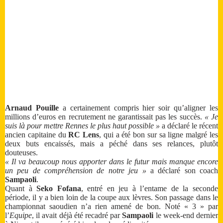
Arnaud Pouille
a certainement compris hier soir qu’aligner les
millions d’euros en recrutement ne garantissait pas les succès.
« Je
suis là pour mettre Rennes le plus haut possible »
a déclaré le récent
ancien capitaine du
RC Lens
, qui a été bon sur sa ligne malgré les
deux buts encaissés, mais a péché dans ses relances, plutôt
douteuses.
« Il va beaucoup nous apporter dans le futur mais manque encore
un peu de compréhension de notre jeu »
a déclaré son coach
Sampaoli
.
Quant à
Seko Fofana
, entré en jeu à l’entame de la seconde
période, il y a bien loin de la coupe aux lèvres. Son passage dans le
championnat saoudien n’a rien amené de bon. Noté « 3 » par
l’
Equipe
, il avait déjà été recadré par
Sampaoli
le week-end dernier