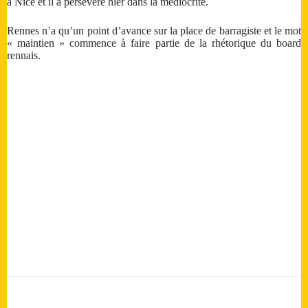
à Nice et il a persévéré hier dans la médiocrité.
Rennes n’a qu’un point d’avance sur la place de barragiste et le mot
« maintien » commence à faire partie de la rhétorique du board
rennais.