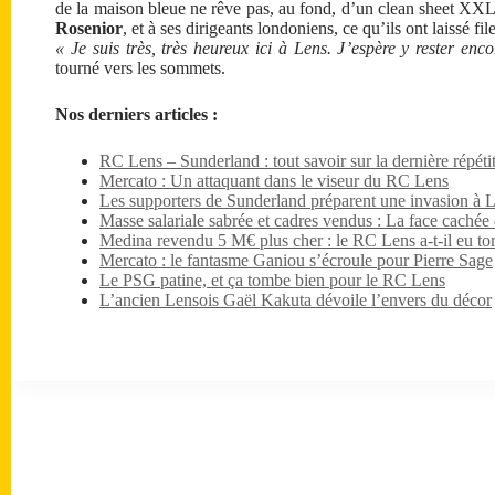
de la maison bleue ne rêve pas, au fond, d’un clean sheet XXL 
Rosenior
, et à ses dirigeants londoniens, ce qu’ils ont laissé file
« Je suis très, très heureux ici à Lens. J’espère y rester en
tourné vers les sommets.
Nos derniers articles :
RC Lens – Sunderland : tout savoir sur la dernière répét
Mercato : Un attaquant dans le viseur du RC Lens
Les supporters de Sunderland préparent une invasion à 
Masse salariale sabrée et cadres vendus : La face caché
Medina revendu 5 M€ plus cher : le RC Lens a-t-il eu tor
Mercato : le fantasme Ganiou s’écroule pour Pierre Sage
Le PSG patine, et ça tombe bien pour le RC Lens
L’ancien Lensois Gaël Kakuta dévoile l’envers du décor