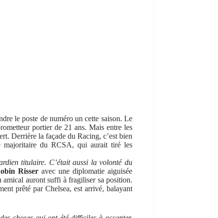
endre le poste de numéro un cette saison. Le
u prometteur portier de 21 ans. Mais entre les
vert. Derrière la façade du Racing, c’est bien
e majoritaire du RCSA, qui aurait tiré les
dien titulaire. C’était aussi la volonté du
obin Risser
avec une diplomatie aiguisée
amical auront suffi à fragiliser sa position.
ment prêté par Chelsea, est arrivé, balayant
 des choses qui ont été difficiles à accepter,