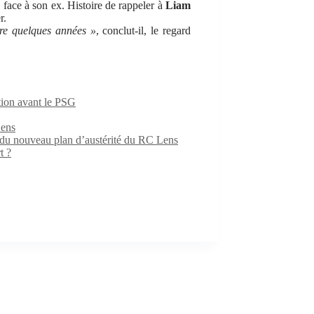
face à son ex. Histoire de rappeler à
Liam
r.
core quelques années »
, conclut-il, le regard
ition avant le PSG
Lens
e du nouveau plan d’austérité du RC Lens
t ?