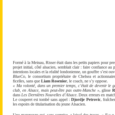
Formé à la Meinau, Risser était dans les petits papiers pour pr
projet initial, côté alsacien, semblait clair : faire confiance a
intentions locales et la réalité londonienne, un gouffre s’est ou
BlueCo
, le consortium propriétaire de Chelsea et actionnair
ficelles, sans que
Liam Rosenior
, le coach, ne s’y oppose.
« Ma volonté, dans un premier temps, c’était de devenir le gar
club, en Alsace, mais peut-être pas outre-Manche »
, glisse
R
dans
Les Dernières Nouvelles d’Alsace
. Deux erreurs en match 
Le couperet est tombé sans appel :
Djordje Petrovic
, fraîche
les espoirs de titularisation du jeune Alsacien.
Une manœuvre qui, sans surprise, a laissé des traces.
« Il y a