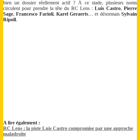
bien un dossier réellement actif ? À ce stade, plusieurs noms
circulent pour prendre la tête du RC Lens :
Luis Castro
,
Pierre
Sage
,
Francesco Farioli
,
Karel Geraerts
… et désormais
Sylvain
Ripoll
.
A lire également :
RC Lens : la piste Luis Castro compromise par une approche
maladroite