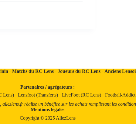
inin
-
Matchs du RC Lens
-
Joueurs du RC Lens
-
Anciens Lensoi
Partenaires / agrégateurs :
C Lens)
·
Lensfoot (Transferts)
·
LiveFoot (RC Lens)
·
Football-Addic
llezlens.fr réalise un bénéfice sur les achats remplissant les condition
Mentions légales
Copyright © 2025 AllezLens