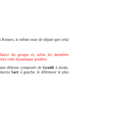
e à Rennes, le même onze de départ que celui
nce du groupe et, selon les dernières
riser cette dynamique positive.
c une défense composée de
Gradit
à droite,
placera
Sarr
à gauche, le défenseur le plus